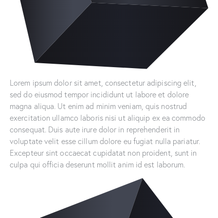
Lorem ipsum dolor sit amet, consectetur adipiscing elit,
sed do eiusmod tempor incididunt ut labore et dolore
magna aliqua. Ut enim ad minim veniam, quis nostrud
exercitation ullamco laboris nisi ut aliquip ex ea commodo
consequat. Duis aute irure dolor in reprehenderit in
voluptate velit esse cillum dolore eu fugiat nulla pariatur.
Excepteur sint occaecat cupidatat non proident, sunt in
culpa qui officia deserunt mollit anim id est laborum.