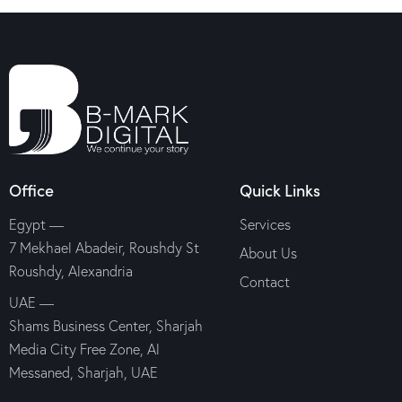
Office
Quick Links
Egypt —
Services
7 Mekhael Abadeir, Roushdy St
About Us
Roushdy, Alexandria
Contact
UAE —
Shams Business Center, Sharjah
Media City Free Zone, Al
Messaned, Sharjah, UAE