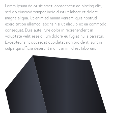
Lorem ipsum dolor sit amet, consectetur adipiscing elit,
sed do eiusmod tempor incididunt ut labore et dolore
magna aliqua. Ut enim ad minim veniam, quis nostrud
exercitation ullamco laboris nisi ut aliquip ex ea commodo
consequat. Duis aute irure dolor in reprehenderit in
voluptate velit esse cillum dolore eu fugiat nulla pariatur.
Excepteur sint occaecat cupidatat non proident, sunt in
culpa qui officia deserunt mollit anim id est laborum.